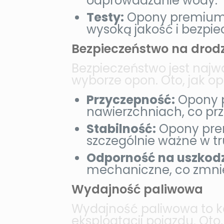
odprowadzanie wody.
Testy:
Opony premium p
wysoką jakość i bezpie
Bezpieczeństwo na drod
Bezpieczeństwo jest najw
wyborze opon. Oto, jak 
Przyczepność:
Opony p
nawierzchniach, co pr
Stabilność:
Opony prem
szczególnie ważne w 
Odporność na uszkodz
mechaniczne, co zmniej
Wydajność paliwowa
Wydajność paliwowa to ko
eksploatacji pojazdu. Ot