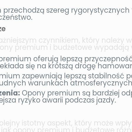
rzechodzą szereg rygorystycznych t
czeństwo.
ze
ażniejszym czynnikiem, który należy 
opony premium i budżetowe wypadają 
remium oferują lepszą przyczepność
zekłada się na krótszą drogę hamowan
ium zapewniają lepszą stabilność pod
trudnych warunkach atmosferycznych
enia:
Opony premium są bardziej od
sza ryzyko awarii podczas jazdy.
lejny istotny aspekt, który może wpł
o, jak opony premium i budżetowe róż