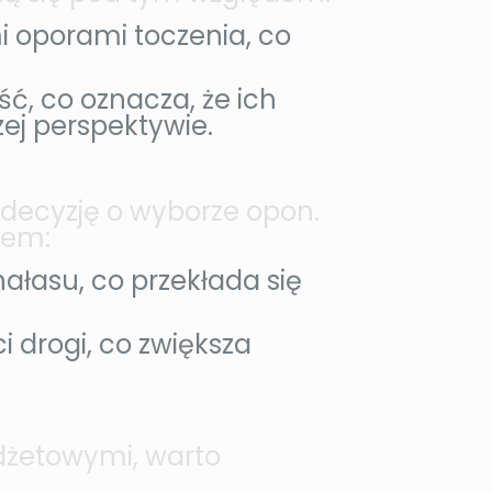
 oporami toczenia, co
, co oznacza, że ich
zej perspektywie.
 decyzję o wyborze opon.
dem:
łasu, co przekłada się
 drogi, co zwiększa
dżetowymi, warto