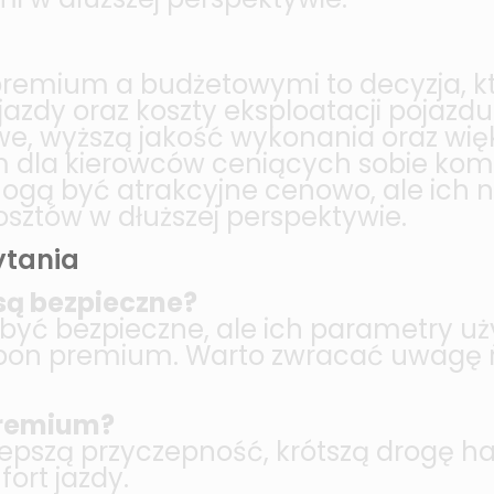
emium a budżetowymi to decyzja, kt
jazdy oraz koszty eksploatacji pojaz
e, wyższą jakość wykonania oraz wię
 dla kierowców ceniących sobie komfo
gą być atrakcyjne cenowo, ale ich n
sztów w dłuższej perspektywie.
ytania
są bezpieczne?
ć bezpieczne, ale ich parametry uż
pon premium. Warto zwracać uwagę na
 premium?
epszą przyczepność, krótszą drogę h
ort jazdy.