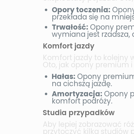
Opory toczenia:
Opony 
przekłada się na mniejs
Trwałość:
Opony premi
wymiana jest rzadsza, a
Komfort jazdy
Komfort jazdy to kolejny
Oto, jak opony premium i
Hałas:
Opony premium s
na cichszą jazdę.
Amortyzacja:
Opony pr
komfort podróży.
Studia przypadków
Aby lepiej zobrazować r
przytoczyć kilka studiów