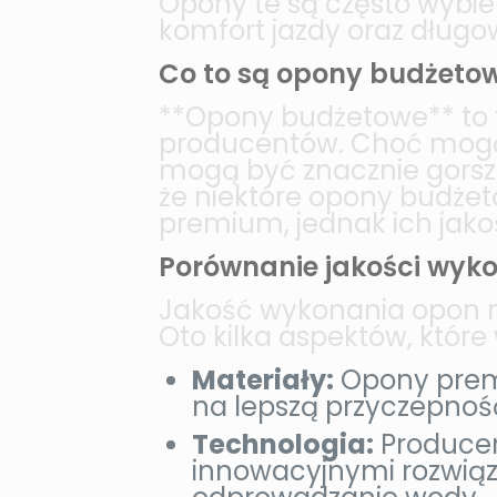
Opony te są często wybie
komfort jazdy oraz długo
Co to są opony budżeto
**Opony budżetowe** to 
producentów. Choć mogą 
mogą być znacznie gorsz
że niektóre opony budże
premium, jednak ich jakoś
Porównanie jakości wyk
Jakość wykonania opon m
Oto kilka aspektów, któr
Materiały:
Opony premi
na lepszą przyczepność
Technologia:
Producen
innowacyjnymi rozwiąza