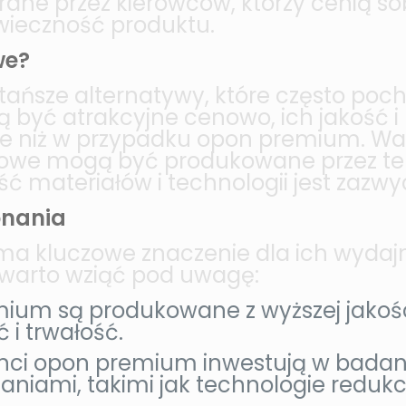
rane przez kierowców, którzy cenią so
wieczność produktu.
we?
tańsze alternatywy, które często poc
być atrakcyjne cenowo, ich jakość 
e niż w przypadku opon premium. War
towe mogą być produkowane przez te
ć materiałów i technologii jest zazwyc
onania
a kluczowe znaczenie dla ich wydajno
e warto wziąć pod uwagę:
um są produkowane z wyższej jakości
 i trwałość.
ci opon premium inwestują w badania 
niami, takimi jak technologie redukcj