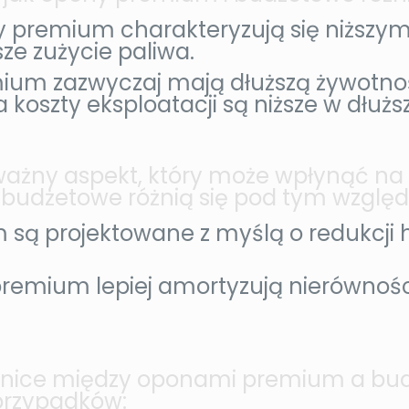
premium charakteryzują się niższymi
ze zużycie paliwa.
um zazwyczaj mają dłuższą żywotność
 koszty eksploatacji są niższe w dłużs
 ważny aspekt, który może wpłynąć na
 budżetowe różnią się pod tym wzglę
ą projektowane z myślą o redukcji ha
emium lepiej amortyzują nierówności
óżnice między oponami premium a bu
 przypadków: