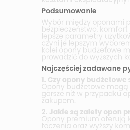
Podsumowanie
Wybór między oponami pr
bezpieczeństwo, komfort 
lepsze parametry użytkow
czyni je lepszym wyborem
kolei opony budżetowe mo
prowadzić do wyższych ko
Najczęściej zadawane p
1. Czy opony budżetowe 
Opony budżetowe mogą by
gorsze niż w przypadku o
zakupem.
2. Jakie są zalety opon
Opony premium oferują l
toczenia oraz wyższy komf