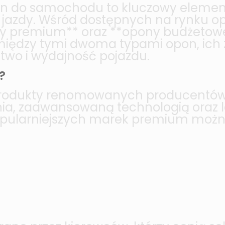
n do samochodu to kluczowy elemen
t jazdy. Wśród dostępnych na rynku o
ny premium** oraz **opony budżetowe
między tymi dwoma typami opon, ich 
two i wydajność pojazdu.
?
odukty renomowanych producentów, k
ia, zaawansowaną technologią oraz
opularniejszych marek premium możn