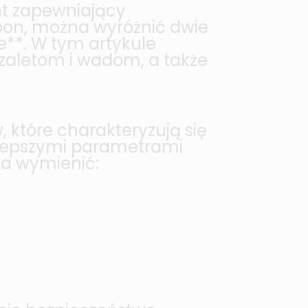
t zapewniający
pon, można wyróżnić dwie
**. W tym artykule
zaletom i wadom, a także
tóre charakteryzują się
 lepszymi parametrami
a wymienić: