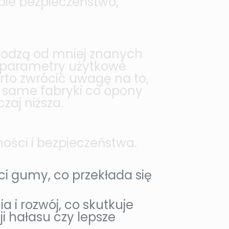
bie bezpieczeństwo,
hodzą od mniej znanych
i parametry użytkowe
to zwrócić uwagę na to,
 same fabryki co opony
zaj niższa.
ści i bezpieczeństwa.
 gumy, co przekłada się
i rozwój, co skutkuje
i hałasu czy lepsze