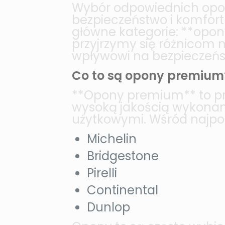
Wybór odpowiednich opo
bezpieczeństwo i komfor
główne kategorie: **opo
przyjrzymy się różnicom 
wpływowi na bezpieczeńs
Co to są opony premium
**Opony premium** to pr
wysoką jakością wykonan
użytkowymi. Wśród najp
Michelin
Bridgestone
Pirelli
Continental
Dunlop