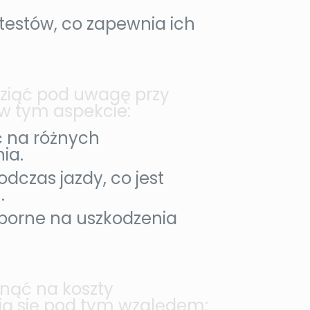
estów, co zapewnia ich
wziąć pod uwagę przy
w tym aspekcie:
 na różnych
ia.
czas jazdy, co jest
.
porne na uszkodzenia
ynąć na koszty
nią się pod tym względem: