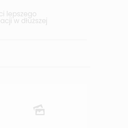
ci lepszego
cji w dłuższej