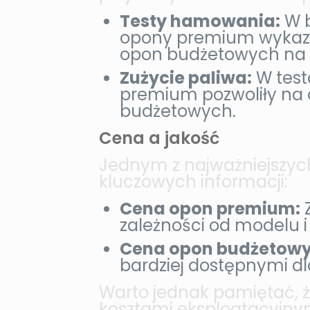
Testy hamowania:
W b
opony premium wykaza
opon budżetowych na 
Zużycie paliwa:
W test
premium pozwoliły na 
budżetowych.
Cena a jakość
Jednym z najważniejszych
kluczowych informacji:
Cena opon premium:
Z
zależności od modelu i
Cena opon budżetowy
bardziej dostępnymi d
Warto jednak pamiętać, 
kosztami eksploatacyjnym