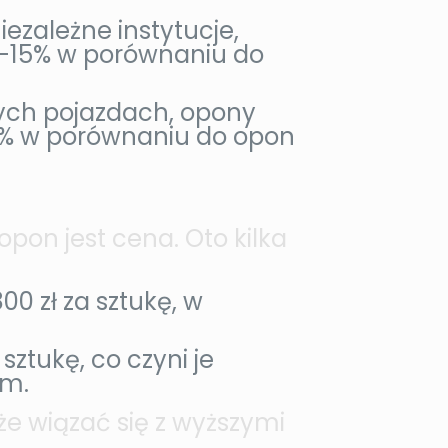
zależne instytucje,
0-15% w porównaniu do
ych pojazdach, opony
0% w porównaniu do opon
on jest cena. Oto kilka
0 zł za sztukę, w
sztukę, co czyni je
em.
e wiązać się z wyższymi