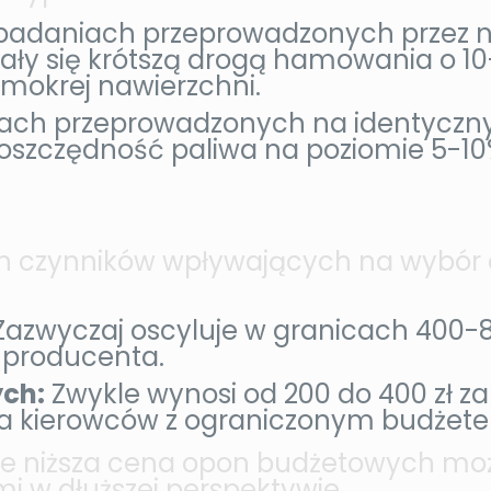
adaniach przeprowadzonych przez nie
ły się krótszą drogą hamowania o 1
mokrej nawierzchni.
ach przeprowadzonych na identyczn
oszczędność paliwa na poziomie 5-1
 czynników wpływających na wybór op
azwyczaj oscyluje w granicach 400-80
 producenta.
ch:
Zwykle wynosi od 200 do 400 zł za 
la kierowców z ograniczonym budżet
że niższa cena opon budżetowych moż
i w dłuższej perspektywie.