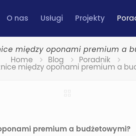
O nas
Usługi
Projekty
Pora
żnice między oponami premium a 
Home
Blog
Poradnik
óżnice między oponami premium a b
y oponami premium a budżetowymi?