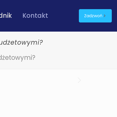
dnik
Kontakt
Zadzwoń
budżetowymi?
udżetowymi?