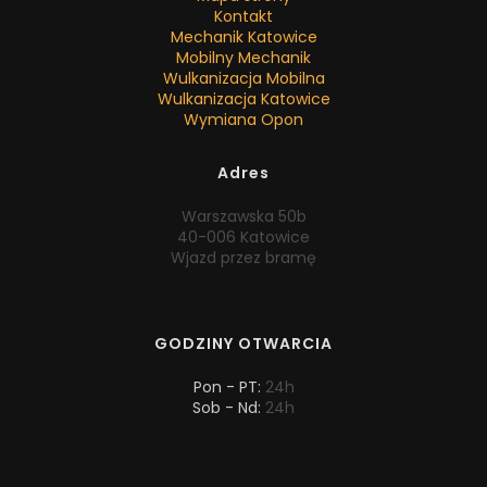
Kontakt
Mechanik Katowice
Mobilny Mechanik
Wulkanizacja Mobilna
Wulkanizacja Katowice
Wymiana Opon
Adres
Warszawska 50b
40-006 Katowice
Wjazd przez bramę
GODZINY OTWARCIA
Pon - PT:
24h
Sob - Nd:
24h