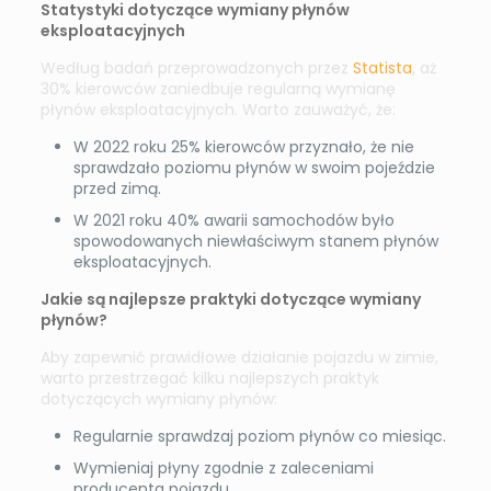
Statystyki dotyczące wymiany płynów
eksploatacyjnych
Według badań przeprowadzonych przez
Statista
, aż
30% kierowców zaniedbuje regularną wymianę
płynów eksploatacyjnych. Warto zauważyć, że:
W 2022 roku 25% kierowców przyznało, że nie
sprawdzało poziomu płynów w swoim pojeździe
przed zimą.
W 2021 roku 40% awarii samochodów było
spowodowanych niewłaściwym stanem płynów
eksploatacyjnych.
Jakie są najlepsze praktyki dotyczące wymiany
płynów?
Aby zapewnić prawidłowe działanie pojazdu w zimie,
warto przestrzegać kilku najlepszych praktyk
dotyczących wymiany płynów:
Regularnie sprawdzaj poziom płynów co miesiąc.
Wymieniaj płyny zgodnie z zaleceniami
producenta pojazdu.