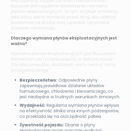
Aby zapewnić bezpieczeństwo i niezawodność,
kluczowe jest regularne sprawdzanie i wymiana
płynów eksploatacyjnych. W tym artykule omówimy,
jakie płyny warto wymienić przed zimą, aby uniknąć
problemów na drodze oraz zapewnić optymalne
działanie samochodu.
Dlaczego wymiana płynów eksploatacyjnych jest
ważna?
Wymiana płynów eksploatacyjnych jest kluczowym
elementem utrzymania pojazdu w dobrym stanie.
Oto kilka powodów, dla których warto zwrócić na to
szczególną uwagę:
Bezpieczeństwo:
Odpowiednie płyny
zapewniają prawidłowe działanie układów
hamulcowego, chłodzenia i kierowniczego, co
jest niezbędne w trudnych warunkach zimowych.
Wydajność:
Regularna wymiana płynów wpływa
na efektywność silnika oraz innych podzespołów,
co przekłada się na oszczędność paliwa.
Żywotność pojazdu:
Dbanie o płyny
eksploatacyjne może znacznie wydłużyć