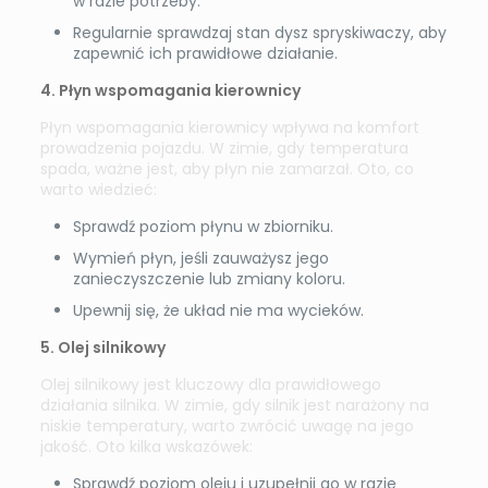
w razie potrzeby.
Regularnie sprawdzaj stan dysz spryskiwaczy, aby
zapewnić ich prawidłowe działanie.
4. Płyn wspomagania kierownicy
Płyn wspomagania kierownicy wpływa na komfort
prowadzenia pojazdu. W zimie, gdy temperatura
spada, ważne jest, aby płyn nie zamarzał. Oto, co
warto wiedzieć:
Sprawdź poziom płynu w zbiorniku.
Wymień płyn, jeśli zauważysz jego
zanieczyszczenie lub zmiany koloru.
Upewnij się, że układ nie ma wycieków.
5. Olej silnikowy
Olej silnikowy jest kluczowy dla prawidłowego
działania silnika. W zimie, gdy silnik jest narażony na
niskie temperatury, warto zwrócić uwagę na jego
jakość. Oto kilka wskazówek:
Sprawdź poziom oleju i uzupełnij go w razie