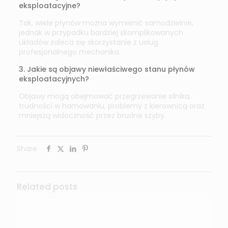
eksploatacyjne?
Tak, wiele płynów można wymienić samodzielnie,
jednak w przypadku bardziej skomplikowanych
układów zaleca się skorzystanie z usług
profesjonalnego mechanika.
3. Jakie są objawy niewłaściwego stanu płynów
eksploatacyjnych?
Objawy mogą obejmować przegrzewanie silnika,
trudności w hamowaniu, problemy z kierownicą oraz
mniejszą widoczność przez brudne szyby.
Share
Related posts