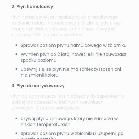
2. Płyn hamulcowy
Płyn hamulcowy jest niezbędny do prawidłowego
działania układu hamulcowego. W zimie, gdy drogi
mogą być śliskie, sprawny układ hamulcowy jest
kluczowy. Oto, co warto wiedzieć:
Sprawdź poziom płynu hamulcowego w zbiorniku.
Wymień płyn co 2 lata, nawet jeśli nie zauważasz
spadku poziomu.
Upewnij się, że płyn nie ma zanieczyszczeń ani
nie zmienił koloru.
3. Płyn do spryskiwaczy
Płyn do spryskiwaczy jest niezbędny do zapewnienia
dobrej widoczności w trudnych warunkach
zimowych. Oto kilka wskazówek:
Używaj płynu zimowego, który nie zamarza w
niskich temperaturach.
Sprawdź poziom płynu w zbiorniku i uzupełnij go