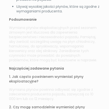
Używaj wysokiej jakości płynów, które są zgodne z
wymaganiami producenta.
Podsumowanie
Wymiana płynów eksploatacyjnych przed sezonem
zimowym jest kluczowa dla zapewnienia
bezpieczeństwa i niezawodności pojazdu. Pamiętaj,
aby zwrócić szczególną uwagę na płyn chłodniczy,
hamulcowy, do spryskiwaczy, wspomagania
kierownicy oraz olej silnikowy. Zaniedbanie tych
czynności może prowadzić do poważnych
problemów, które mogą być kosztowne w naprawie.
Najczęściej zadawane pytania
1. Jak często powinienem wymieniać płyny
eksploatacyjne?
Wymiana płynów powinna odbywać się zgodnie z
zaleceniami producenta pojazdu, zazwyczaj co 10
000 km lub co 12 miesięcy.
2. Czy mogę samodzielnie wymieniać płyny