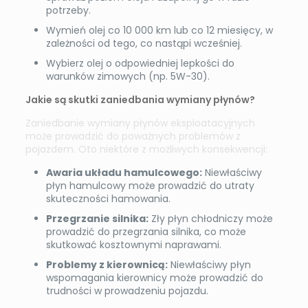
potrzeby.
Wymień olej co 10 000 km lub co 12 miesięcy, w
zależności od tego, co nastąpi wcześniej.
Wybierz olej o odpowiedniej lepkości do
warunków zimowych (np. 5W-30).
Jakie są skutki zaniedbania wymiany płynów?
Zaniedbanie wymiany płynów eksploatacyjnych
może prowadzić do poważnych problemów z
pojazdem. Oto niektóre z możliwych konsekwencji:
Awaria układu hamulcowego:
Niewłaściwy
płyn hamulcowy może prowadzić do utraty
skuteczności hamowania.
Przegrzanie silnika:
Zły płyn chłodniczy może
prowadzić do przegrzania silnika, co może
skutkować kosztownymi naprawami.
Problemy z kierownicą:
Niewłaściwy płyn
wspomagania kierownicy może prowadzić do
trudności w prowadzeniu pojazdu.