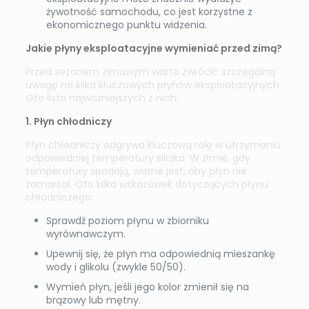
żywotność samochodu, co jest korzystne z
ekonomicznego punktu widzenia.
Jakie płyny eksploatacyjne wymieniać przed zimą?
Przed sezonem zimowym warto zwrócić szczególną
uwagę na kilka kluczowych płynów eksploatacyjnych.
Oto lista najważniejszych z nich:
1. Płyn chłodniczy
Płyn chłodniczy odgrywa kluczową rolę w utrzymaniu
odpowiedniej temperatury silnika. W zimie, gdy
temperatury spadają, ważne jest, aby płyn nie
zamarzał. Oto kilka wskazówek dotyczących płynu
chłodniczego:
Sprawdź poziom płynu w zbiorniku
wyrównawczym.
Upewnij się, że płyn ma odpowiednią mieszankę
wody i glikolu (zwykle 50/50).
Wymień płyn, jeśli jego kolor zmienił się na
brązowy lub mętny.