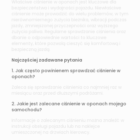
Właściwe ciśnienie w oponach jest kluczowe dla
bezpieczeństwa i wydajności pojazdu. Niewłaściwe
ciśnienie może prowadzić do wielu problemów, w tym
nierównomiernego zużycia bieżnika, wibracji podczas
jazdy, zmniejszonej przyczepności oraz wyższego
zużycia paliwa. Regularne sprawdzanie ciśnienia oraz
dbanie o odpowiednie wartości to kluczowe
elementy, które pozwolą cieszyć się komfortową i
bezpieczną jazdą.
Najczęściej zadawane pytania
1. Jak często powinienem sprawdzać ciśnienie w
oponach?
Zaleca się sprawdzanie ciśnienia co najmniej raz w
miesiącu oraz przed dłuższymi podróżami.
2. Jakie jest zalecane ciśnienie w oponach mojego
samochodu?
Informacje o zalecanym ciśnieniu można znaleźć w
instrukcji obsługi pojazdu lub na naklejce
umieszczonej na drzwiach kierowcy.