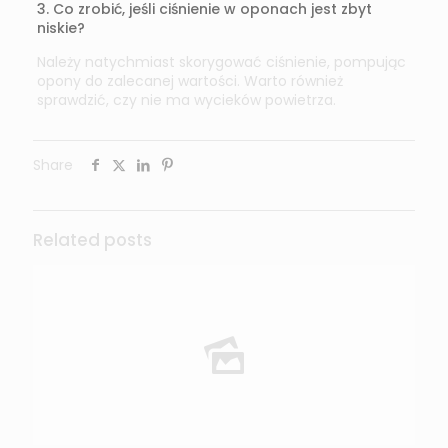
3. Co zrobić, jeśli ciśnienie w oponach jest zbyt
niskie?
Należy natychmiast skorygować ciśnienie, pompując
opony do zalecanej wartości. Warto również
sprawdzić, czy nie ma wycieków powietrza.
Share
Related posts