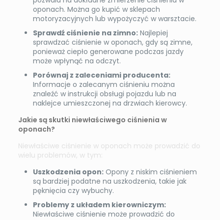
pozwala na dokładne zmierzenie ciśnienia w
oponach. Można go kupić w sklepach
motoryzacyjnych lub wypożyczyć w warsztacie.
Sprawdź ciśnienie na zimno:
Najlepiej
sprawdzać ciśnienie w oponach, gdy są zimne,
ponieważ ciepło generowane podczas jazdy
może wpłynąć na odczyt.
Porównaj z zaleceniami producenta:
Informacje o zalecanym ciśnieniu można
znaleźć w instrukcji obsługi pojazdu lub na
naklejce umieszczonej na drzwiach kierowcy.
Jakie są skutki niewłaściwego ciśnienia w
oponach?
Niewłaściwe ciśnienie w oponach może prowadzić do
wielu problemów, w tym:
Uszkodzenia opon:
Opony z niskim ciśnieniem
są bardziej podatne na uszkodzenia, takie jak
pęknięcia czy wybuchy.
Problemy z układem kierowniczym:
Niewłaściwe ciśnienie może prowadzić do