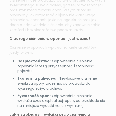
ciśnienie może prowadzić do wielu problemów, w tym
zwiększonego zużycia paliwa, gorszej przyczepności
oraz szybszego zużycia opon. W tym artykule
omówimy, jak rozpoznać objawy niewłaściwego
ciśnienia w oponach, jakie są jego skutki oraz jak
dbać o odpowiednie ciśnienie, aby zapewnić sobie
komfort i bezpieczeństwo podczas jazdy.
Dlaczego ciśnienie w oponach jest ważne?
Ciśnienie w oponach wpływa na wiele aspektów
jazdy, w tym:
Bezpieczeństwo:
Odpowiednie ciśnienie
zapewnia lepszą przyczepność i stabilność
pojazdu.
Ekonomia paliwowa:
Niewłaściwe ciśnienie
zwiększa opory toczenia, co prowadzi do
wyższego zużycia paliwa.
Żywotność opon:
Odpowiednie ciśnienie
wydłuża czas eksploatacji opon, co przekłada się
na mniejsze wydatki na ich wymianę.
Jakie są objawy niewłaściwego ciśnienia w