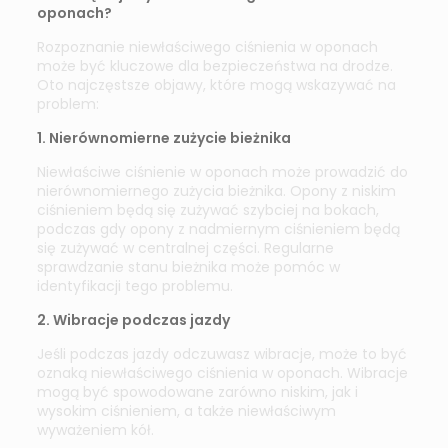
oponach?
Rozpoznanie niewłaściwego ciśnienia w oponach
może być kluczowe dla bezpieczeństwa na drodze.
Oto najczęstsze objawy, które mogą wskazywać na
problem:
1. Nierównomierne zużycie bieżnika
Niewłaściwe ciśnienie w oponach może prowadzić do
nierównomiernego zużycia bieżnika. Opony z niskim
ciśnieniem będą się zużywać szybciej na bokach,
podczas gdy opony z nadmiernym ciśnieniem będą
się zużywać w centralnej części. Regularne
sprawdzanie stanu bieżnika może pomóc w
identyfikacji tego problemu.
2. Wibracje podczas jazdy
Jeśli podczas jazdy odczuwasz wibracje, może to być
oznaką niewłaściwego ciśnienia w oponach. Wibracje
mogą być spowodowane zarówno niskim, jak i
wysokim ciśnieniem, a także niewłaściwym
wyważeniem kół.