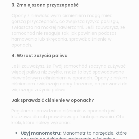
3. Zmniejszona przyczepność
Opony z niewłaściwym ciśnieniem mogą mieć
gorszą przyczepność, co zwiększa ryzyko poślizgu,
zwłaszcza na mokrej nawierzchni. Jeśli zauważysz, że
samochód nie reaguje tak, jak powinien podczas
hamowania lub skręcania, sprawdź ciśnienie w
oponach.
4. Wzrost zużycia paliwa
Jeśli zauważysz, że Twój samochód zaczyna zużywać
więcej paliwa niż zwykle, może to być spowodowane
niewłaściwym ciśnieniem w oponach. Opony z niskim
ciśnieniem zwiększają opory toczenia, co prowadzi do
większego zużycia paliwa.
Jak sprawdzić ciśnienie w oponach?
Regularne sprawdzanie ciśnienia w oponach jest
kluczowe dla ich prawidłowego funkcjonowania. Oto
kroki, które należy wykonać:
Użyj manometru:
Manometr to narzędzie, które