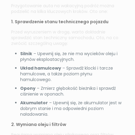
Przygotowanie auta na wakacyjną podróż można
podzielić na kilka kluczowych kroków. Oto one:
1. Sprawdzenie stanu technicznego pojazdu
Przed wyruszeniem w drogę, warto dokładnie
sprawdzić stan techniczny samochodu. Oto, na co
zwrócić szczególną uwagę:
Silnik
– Upewnij się, że nie ma wycieków oleju i
płynów eksploatacyjnych.
Układ hamulcowy
– Sprawdź klocki i tarcze
hamulcowe, a także poziom płynu
hamulcowego.
Opony
– Zmierz głębokość bieżnika i sprawdź
ciśnienie w oponach.
Akumulator
– Upewnij się, że akumulator jest w
dobrym stanie i ma odpowiedni poziom
naładowania.
2. Wymiana oleju i filtrów
Regularna wymiana oleju silnikowego oraz filtrów