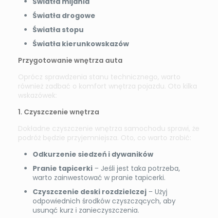
Światła mijania
Światła drogowe
Światła stopu
Światła kierunkowskazów
Przygotowanie wnętrza auta
Oprócz sprawdzenia stanu technicznego, warto
również zadbać o komfort wnętrza pojazdu. Oto kilka
wskazówek:
1. Czyszczenie wnętrza
Dokładne czyszczenie wnętrza samochodu sprawi, że
podróż będzie przyjemniejsza. Oto, co warto zrobić:
Odkurzenie siedzeń i dywaników
Pranie tapicerki
– Jeśli jest taka potrzeba,
warto zainwestować w pranie tapicerki.
Czyszczenie deski rozdzielczej
– Użyj
odpowiednich środków czyszczących, aby
usunąć kurz i zanieczyszczenia.