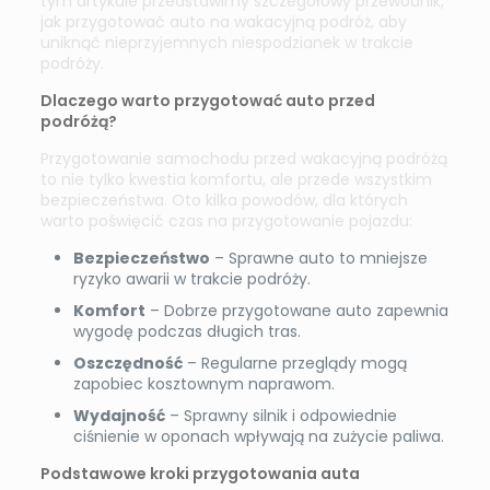
tym artykule przedstawimy szczegółowy przewodnik,
jak przygotować auto na wakacyjną podróż, aby
uniknąć nieprzyjemnych niespodzianek w trakcie
podróży.
Dlaczego warto przygotować auto przed
podróżą?
Przygotowanie samochodu przed wakacyjną podróżą
to nie tylko kwestia komfortu, ale przede wszystkim
bezpieczeństwa. Oto kilka powodów, dla których
warto poświęcić czas na przygotowanie pojazdu:
Bezpieczeństwo
– Sprawne auto to mniejsze
ryzyko awarii w trakcie podróży.
Komfort
– Dobrze przygotowane auto zapewnia
wygodę podczas długich tras.
Oszczędność
– Regularne przeglądy mogą
zapobiec kosztownym naprawom.
Wydajność
– Sprawny silnik i odpowiednie
ciśnienie w oponach wpływają na zużycie paliwa.
Podstawowe kroki przygotowania auta