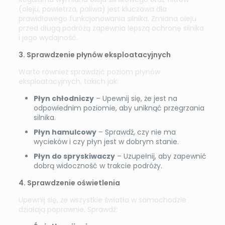
(oleju, powietrza, paliwa) jest kluczowa dla
prawidłowego funkcjonowania silnika. Zmiana oleju
przed długą podróżą zapewnia lepszą ochronę silnika
i jego wydajność.
3. Sprawdzenie płynów eksploatacyjnych
Warto również sprawdzić poziom płynów
eksploatacyjnych, takich jak:
Płyn chłodniczy
– Upewnij się, że jest na
odpowiednim poziomie, aby uniknąć przegrzania
silnika.
Płyn hamulcowy
– Sprawdź, czy nie ma
wycieków i czy płyn jest w dobrym stanie.
Płyn do spryskiwaczy
– Uzupełnij, aby zapewnić
dobrą widoczność w trakcie podróży.
4. Sprawdzenie oświetlenia
Upewnij się, że wszystkie światła w samochodzie
działają poprawnie. Sprawdź: