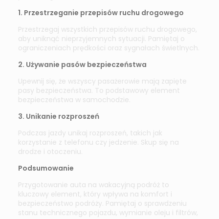
1. Przestrzeganie przepisów ruchu drogowego
Przestrzegaj wszystkich przepisów ruchu drogowego,
aby uniknąć nieprzyjemnych sytuacji. Pamiętaj o
ograniczeniach prędkości oraz sygnałach świetlnych.
2. Używanie pasów bezpieczeństwa
Upewnij się, że wszyscy pasażerowie mają zapięte
pasy bezpieczeństwa. To podstawowy element
bezpieczeństwa w samochodzie.
3. Unikanie rozproszeń
Podczas jazdy unikaj rozproszeń, takich jak
korzystanie z telefonu czy jedzenie. Skup się na
drodze i otoczeniu.
Podsumowanie
Przygotowanie auta na wakacyjną podróż to
kluczowy element, który wpływa na komfort i
bezpieczeństwo podróży. Pamiętaj o sprawdzeniu
stanu technicznego pojazdu, wymianie oleju i filtrów,