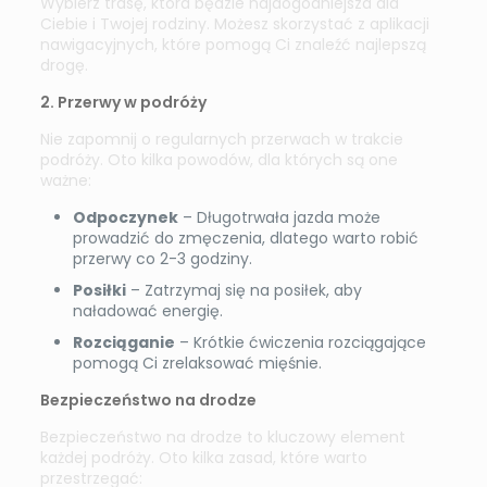
Wybierz trasę, która będzie najdogodniejsza dla
Ciebie i Twojej rodziny. Możesz skorzystać z aplikacji
nawigacyjnych, które pomogą Ci znaleźć najlepszą
drogę.
2. Przerwy w podróży
Nie zapomnij o regularnych przerwach w trakcie
podróży. Oto kilka powodów, dla których są one
ważne:
Odpoczynek
– Długotrwała jazda może
prowadzić do zmęczenia, dlatego warto robić
przerwy co 2-3 godziny.
Posiłki
– Zatrzymaj się na posiłek, aby
naładować energię.
Rozciąganie
– Krótkie ćwiczenia rozciągające
pomogą Ci zrelaksować mięśnie.
Bezpieczeństwo na drodze
Bezpieczeństwo na drodze to kluczowy element
każdej podróży. Oto kilka zasad, które warto
przestrzegać: