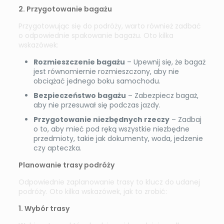
2. Przygotowanie bagażu
Przygotowując się do podróży, warto również zadbać
o odpowiednie spakowanie bagażu. Oto kilka
wskazówek:
Rozmieszczenie bagażu
– Upewnij się, że bagaż
jest równomiernie rozmieszczony, aby nie
obciążać jednego boku samochodu.
Bezpieczeństwo bagażu
– Zabezpiecz bagaż,
aby nie przesuwał się podczas jazdy.
Przygotowanie niezbędnych rzeczy
– Zadbaj
o to, aby mieć pod ręką wszystkie niezbędne
przedmioty, takie jak dokumenty, woda, jedzenie
czy apteczka.
Planowanie trasy podróży
Odpowiednie zaplanowanie trasy to klucz do udanej
podróży. Oto kilka wskazówek, jak to zrobić:
1. Wybór trasy