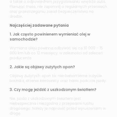
a także o odpowiednim przygotowaniu wnętrza auta.
Planując trasę, nie zapomnij o regularnych przerwach
oraz przestrzeganiu zasad bezpieczeństwa na
drodze.
Najczęściej zadawane pytania
1. Jak często powinienem wymieniać olej w
samochodzie?
Wymiana oleju powinna odbywać się co 10 000 – 15
000 km lub co 12 miesięcy, w zależności od zaleceń
producenta.
2. Jakie są objawy zużytych opon?
Objawy zużytych opon to: nierównomierne zużycie
bieżnika, drżenie kierownicy oraz hałas podczas jazdy.
3. Czy mogę jeździć z uszkodzonym światłem?
Nie, jazda z uszkodzonym światłem jest
niebezpieczna i niezgodna z przepisami ruchu
drogowego. Należy je naprawić przed wyruszeniem w
drogę.