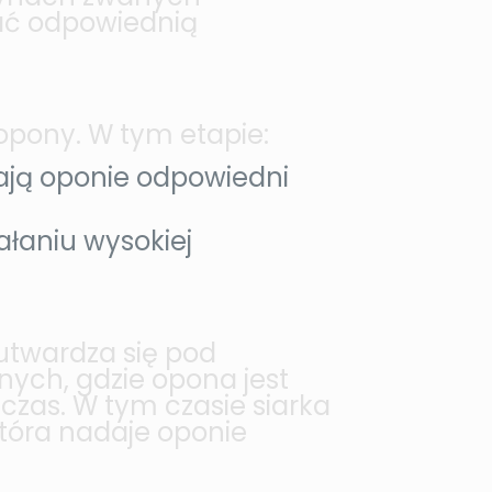
kać odpowiednią
pony. W tym etapie:
ją oponie odpowiedni
łaniu wysokiej
utwardza się pod
nych, gdzie opona jest
zas. W tym czasie siarka
tóra nadaje oponie