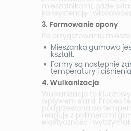
mieszalnikami, gdzie skł
konsystencję i właściwośc
3. Formowanie opony
Po przygotowaniu miesza
Mieszanka gumowa jes
kształt.
Formy są następnie za
temperatury i ciśnienia
4. Wulkanizacja
Wulkanizacja to kluczow
wpływem siarki. Proces t
podgrzewana do temperatu
reaguje z polimerami gum
elastyczność i wytrzymał