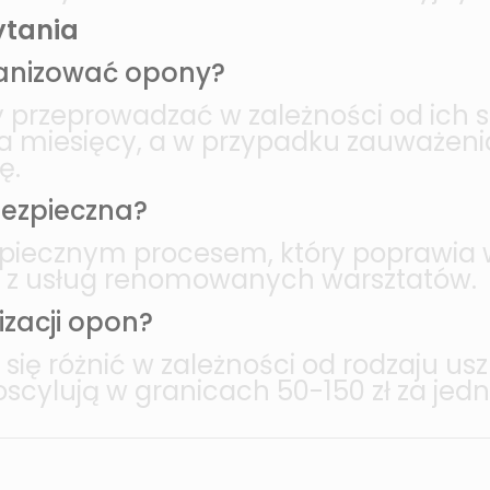
ytania
lkanizować opony?
 przeprowadzać w zależności od ich s
lka miesięcy, a w przypadku zauważen
ę.
 bezpieczna?
ezpiecznym procesem, który poprawia
ać z usług renomowanych warsztatów.
izacji opon?
ię różnić w zależności od rodzaju uszk
oscylują w granicach 50-150 zł za jed