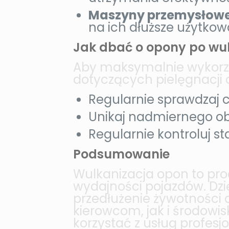
Maszyny przemysłowe
na ich dłuższe użytkowa
Jak dbać o opony po wul
Aby maksymalnie wykorzys
dotyczących pielęgnacji 
Regularnie sprawdzaj 
Unikaj nadmiernego ob
Regularnie kontroluj st
Podsumowanie
Wulkanizacja opon to pro
wydajności pojazdów. Dzi
przedłużenie żywotności 
kierowcom, jak i środowi
korzystać z usług profes