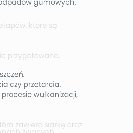
ści odpadów gumowych.
etapów, które są
nie przygotowana.
szczeń.
a czy przetarcia.
rocesie wulkanizacji,
óra zawiera siarkę oraz
zynach zwanych