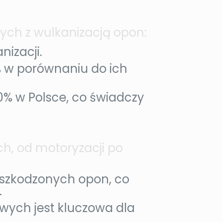
ych z wulkanizacją opon:
izacji.
 w porównaniu do ich
20% w Polsce, co świadczy
h, od motoryzacji po
szkodzonych opon, co
.
wych jest kluczowa dla