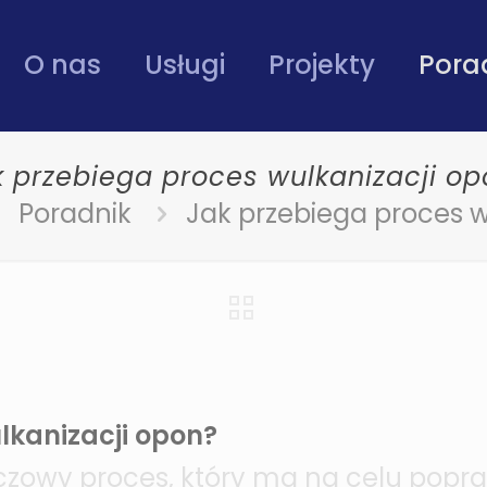
O nas
Usługi
Projekty
Pora
k przebiega proces wulkanizacji op
Poradnik
Jak przebiega proces w
lkanizacji opon?
czowy proces, który ma na celu popra