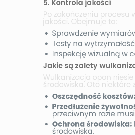
5. Kontrola jakości
Po zakończeniu procesu w
jakości. Obejmuje to:
Sprawdzenie wymiarów
Testy na wytrzymałość 
Inspekcję wizualną w 
Jakie są zalety wulkaniz
Wulkanizacja opon niesie 
środowiska. Oto niektóre z
Oszczędność kosztów
Przedłużenie żywotnoś
przeciwnym razie musi
Ochrona środowiska:
środowiska.