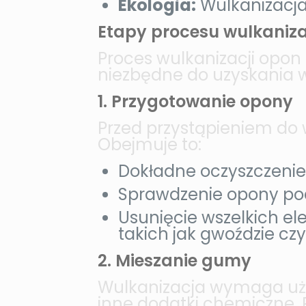
Ekologia:
Wulkanizacja
Etapy procesu wulkaniza
Proces wulkanizacji opon
niezbędne do uzyskania w
1. Przygotowanie opony
Przed przystąpieniem do 
Obejmuje to:
Dokładne oczyszczenie 
Sprawdzenie opony pod 
Usunięcie wszelkich el
takich jak gwoździe czy
2. Mieszanie gumy
Wulkanizacja wymaga użyc
inne dodatki chemiczne.