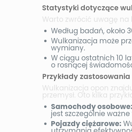
Statystyki dotyczące wu
Warto zwrócić uwagę na k
Według badań, około 3
Wulkanizacja może prz
wymiany.
W ciągu ostatnich 10 la
o rosnącej świadomośc
Przykłady zastosowania 
Wulkanizacja opon znajdu
przemysł. Oto kilka przyk
Samochody osobowe
jest szczególnie ważne
Pojazdy ciężarowe:
Wu
utrzymania efektywnoś