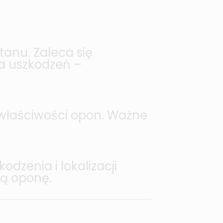
tanu. Zaleca się
ia uszkodzeń –
 właściwości opon. Ważne
odzenia i lokalizacji
ną oponę.