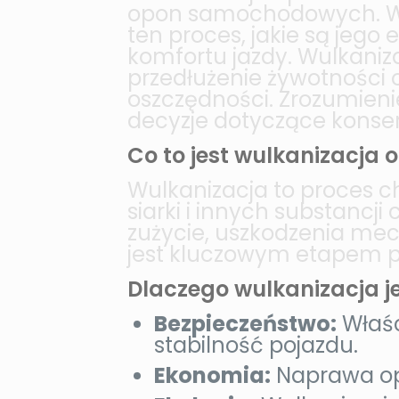
opon samochodowych. W dz
ten proces, jakie są jego 
komfortu jazdy. Wulkaniz
przedłużenie żywotności 
oszczędności. Zrozumie
decyzje dotyczące konser
Co to jest wulkanizacja 
Wulkanizacja to proces 
siarki i innych substancj
zużycie, uszkodzenia mec
jest kluczowym etapem pr
Dlaczego wulkanizacja j
Bezpieczeństwo:
Właśc
stabilność pojazdu.
Ekonomia:
Naprawa opo