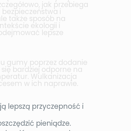
zczegółowo, jak przebiega
la bezpieczeństwa i
ale także sposób na
ekście ekologii i
podejmować lepsze
niu gumy poprzez dodanie
 się bardziej odporne na
peratur. Wulkanizacja
ocesem w ich naprawie.
ą lepszą przyczepność i
zczędzić pieniądze.