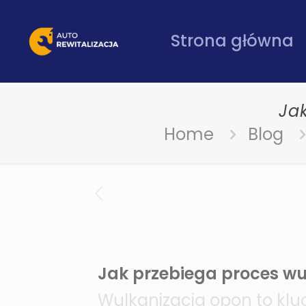
Strona główna
Ja
Home
Blog
Jak przebiega proces wu
Wulkanizacja opon to klu