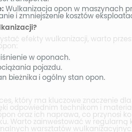
:
Wulkanizacja opon w maszynach p
nie i zmniejszenie kosztów eksploatac
kanizacji?
tać efekty wulkanizacji, warto przes
opon:
ciśnienie w oponach.
ciążania pojazdu.
an bieżnika i ogólny stan opon.
ces, który ma kluczowe znaczenie dla
ęki odpowiednim technikom i materia
opon oraz ich naprawa, co przynosi ko
sku. Warto zainwestować w regularną
jonalnych warsztatów wulkanizacyjnyc