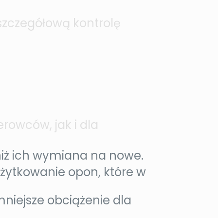
szczegółową kontrolę
.
erowców, jak i dla
niż ich wymiana na nowe.
żytkowanie opon, które w
iejsze obciążenie dla