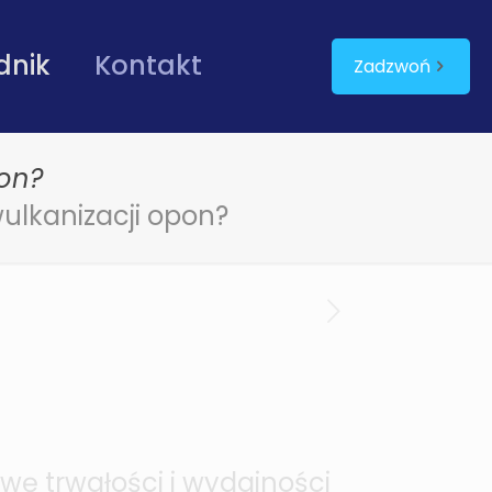
dnik
Kontakt
Zadzwoń
on?
ulkanizacji opon?
wę trwałości i wydajności