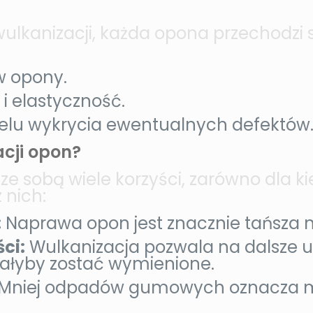
ulkanizacji, każda opona przechodzi 
 opony.
i elastyczność.
celu wykrycia ewentualnych defektów
acji opon?
ze sobą wiele korzyści, zarówno dla ki
 nich:
:
Naprawa opon jest znacznie tańsza 
ci:
Wulkanizacja pozwala na dalsze u
ałyby zostać wymienione.
Mniej odpadów gumowych oznacza mn