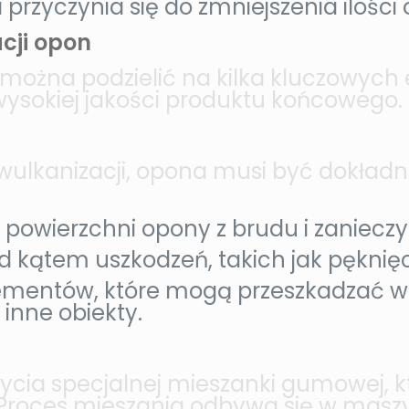
 przyczynia się do zmniejszenia ilo
cji opon
 można podzielić na kilka kluczowych 
ysokiej jakości produktu końcowego.
wulkanizacji, opona musi być dokład
powierzchni opony z brudu i zanieczy
kątem uszkodzeń, takich jak pęknięci
ementów, które mogą przeszkadzać w p
 inne obiekty.
ia specjalnej mieszanki gumowej, kt
 Proces mieszania odbywa się w mas