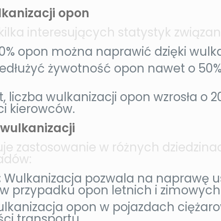
lkanizacji opon
ilka interesujących statystyk związan
0% opon można naprawić dzięki wulkan
edłużyć żywotność opon nawet o 50%
t, liczba wulkanizacji opon wzrosła o 
i kierowców.
wulkanizacji
je zastosowanie w różnych dziedzinac
ładów:
:
Wulkanizacja pozwala na naprawę u
 w przypadku opon letnich i zimowych
lkanizacja opon w pojazdach ciężaro
ci transportu.