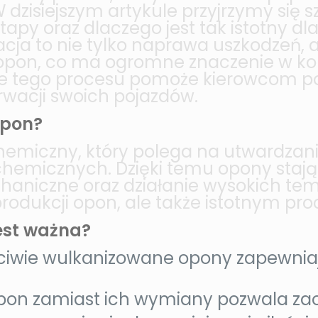
isiejszym artykule przyjrzymy się s
etapy oraz dlaczego jest tak istotny d
acja to nie tylko naprawa uszkodzeń, 
opon, co ma ogromne znaczenie w kont
nie tego procesu pomoże kierowcom 
wacji swoich pojazdów.
opon?
chemiczny, który polega na utwardza
i chemicznych. Dzięki temu opony stają
haniczne oraz działanie wysokich tem
odukcji opon, ale także istotnym pr
est ważna?
iwie wulkanizowane opony zapewniaj
n zamiast ich wymiany pozwala zaos