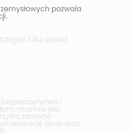
rzemysłowych pozwala
ji.
trzegać kilku zasad
 bezpieczeństwa i
łom, możliwe jest
rzyści zarówno
 konserwację opon oraz
h.