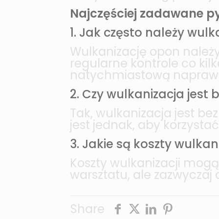
Najczęściej zadawane p
1. Jak często należy wu
Wulkanizację opon należy
regularne kontrole co ki
natychmiastową napraw
2. Czy wulkanizacja jest
Tak, wulkanizacja jest b
jest jednak, aby korzyst
3. Jakie są koszty wulkan
Koszty wulkanizacji mogą s
warsztatu, ale zazwyczaj 
Share