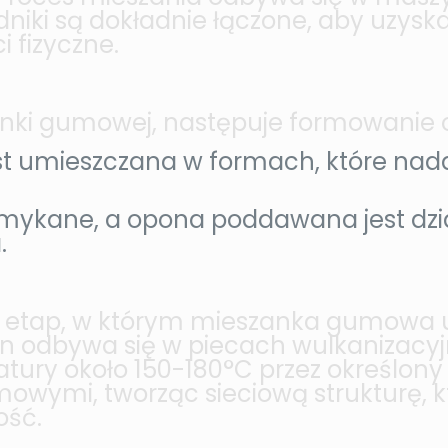
adniki są dokładnie łączone, aby uzys
i fizyczne.
nki gumowej, następuje formowanie o
t umieszczana w formach, które nada
mykane, a opona poddawana jest dzia
.
y etap, w którym mieszanka gumowa 
en odbywa się w piecach wulkanizacyj
ry około 150-180°C przez określony c
owymi, tworząc sieciową strukturę, k
ość.